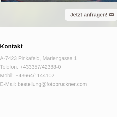
Jetzt anfragen!
Kontakt
A-7423 Pinkafeld, Mariengasse 1
Telefon:
+433357/42388-0
Mobil:
+43664/1144102
E-Mail:
bestellung@fotobruckner.com