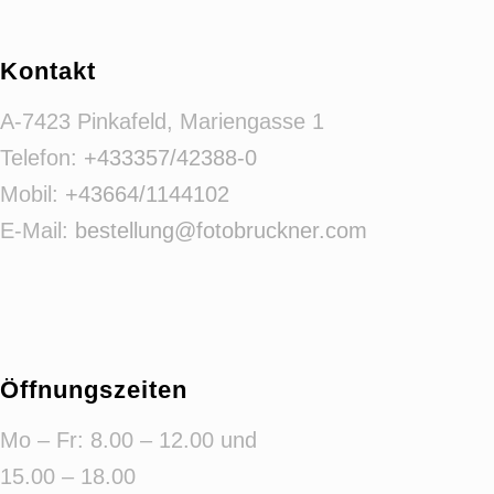
Kontakt
A-7423 Pinkafeld, Mariengasse 1
Telefon:
+433357/42388-0
Mobil:
+43664/1144102
E-Mail:
bestellung@fotobruckner.com
Öffnungszeiten
Mo – Fr: 8.00 – 12.00 und
15.00 – 18.00